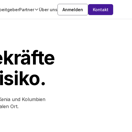
beitgeber
Partner
Über uns
Anmelden
Kontakt
ekräfte
isiko.
 Kenia und Kolumbien
len Ort.